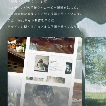
「霞奏（かすみそう）」は、
ウェディングの前撮りやムービー撮影をはじめ、
人生の大切な瞬間を形に残す撮影を行っています。
また、Webサイト制作を中心に、
デザインに関するさまざまな依頼を承っております。
web制作 / HP制作
ウェディン
詳しく見る
website
wedd