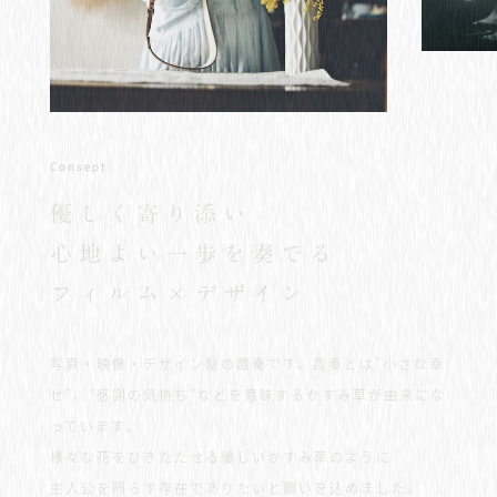
Consept
優
し
く
寄
り
添
い
心
地
よ
い
一
歩
を
奏
で
る
フ
ィ
ル
ム
×
デ
ザ
イ
ン
写真・映像・デザイン屋の霞奏です。霞奏とは”小さな幸
せ”、”感謝の気持ち”などを意味するかすみ草が由来にな
っています。
様々な花をひきたたせる優しいかすみ草のように
主人公を照らす存在でありたいと願いを込めました。