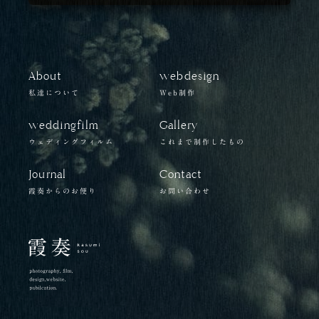
About
webdesign
私達について
Web制作
weddingfilm
Gallery
ウェディングフィルム
これまで制作したもの
Journal
Contact
霞奏からのお便り
お問い合わせ